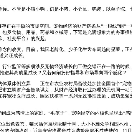
。不管是小猫小狗，仍是小猪、小仓鼠、鹦鹉，以至羊驼、卡
正在丰硕的市场空间。宠物经济的财产链条从“一根线”到“一张
，包罗食物、用品、药品和器械等，下逛是充满想象力的办事模
诊、社交平台）的兴起。
的改变。目前，我国老龄化、少子化生齿布局趋向显著，正在“
赛道兴旺成长。
行业监管等多项涉及宠物经济成长的工做交错正在一路的时候，
何推进其高质量成长？又若何阐扬好指导和市场导向两个感化？
系体例立异——正在市农业农村局畜牧处加挂全国首个“宠物
肥市立脚财产全链条谋划，从财产经济取行业办理的无机同一动
支撑宠物医疗成长、园区扶植等一系列无效搀扶政策，成功集聚
到成为感情上的家庭、“毛孩子”，宠物经济的内核也呈现出“感情
出色表态，猫犬活体展现吸睛十脚，大小不雅众争相围不雅，互
特色的宠物敌对，近年来宠物逐步成为浩繁家庭不成或缺的。11