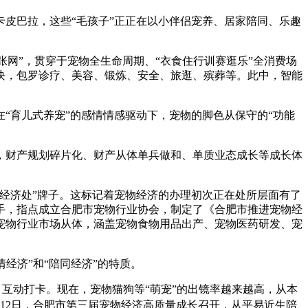
皮巴拉，这些“毛孩子”正正在以小伴侣宠养、居家陪同、乐趣
网”，贯穿于宠物全生命周期、“衣食住行训赛逛乐”全消费场
块，包罗诊疗、美容、锻炼、安全、旅逛、殡葬等。此中，智能
育儿式养宠”的感情情感驱动下，宠物的脚色从保守的“功能
财产规划碎片化、财产从体单兵做和、单质业态成长等成长体
经济处”牌子。这标记着宠物经济的办理初次正在处所层面有了
手，指点成立合肥市宠物行业协会，制定了《合肥市推进宠物经
宠物行业市场从体，涵盖宠物食物用品出产、宠物医药研发、宠
经济”和“陪同经济”的特质。
动打卡。现在，宠物猫狗等“萌宠”的出镜率越来越高，从本
月12日，合肥市第三届宠物经济高质量成长召开，从平易近生陪