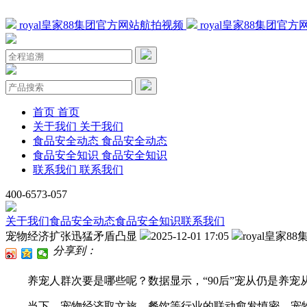
royal皇家88集团官方网站航拍视频
royal皇家88集团官
首页
首页
关于我们
关于我们
食品安全动态
食品安全动态
食品安全知识
食品安全知识
联系我们
联系我们
400-6573-057
关于我们
食品安全动态
食品安全知识
联系我们
宠物经济扩张迅猛矛盾凸显
2025-12-01 17:05
royal皇家8
分享到：
养宠人群次要是哪些呢？数据显示，“90后”宠从仍是养宠从力
当下，宠物经济取文旅、餐饮等行业的联动愈发慎密，宠物