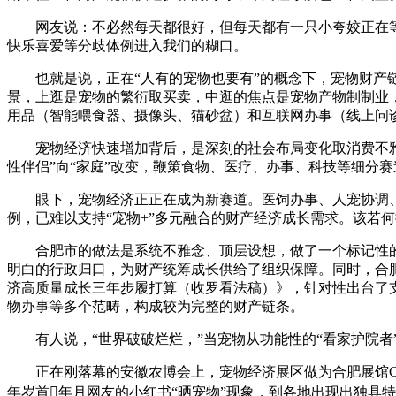
网友说：不必然每天都很好，但每天都有一只小夸姣正在等你
快乐喜爱等分歧体例进入我们的糊口。
也就是说，正在“人有的宠物也要有”的概念下，宠物财产链存
景，上逛是宠物的繁衍取买卖，中逛的焦点是宠物产物制制业
用品（智能喂食器、摄像头、猫砂盆）和互联网办事（线上问
宠物经济快速增加背后，是深刻的社会布局变化取消费不雅念
性伴侣”向“家庭”改变，鞭策食物、医疗、办事、科技等细分
眼下，宠物经济正正在成为新赛道。医饲办事、人宠协调、
例，已难以支持“宠物+”多元融合的财产经济成长需求。该若
合肥市的做法是系统不雅念、顶层设想，做了一个标记性的体
明白的行政归口，为财产统筹成长供给了组织保障。同时，合
济高质量成长三年步履打算（收罗看法稿）》，针对性出台了
物办事等多个范畴，构成较为完整的财产链条。
有人说，“世界破破烂烂，”当宠物从功能性的“看家护院者”
正在刚落幕的安徽农博会上，宠物经济展区做为合肥展馆C位
年岁首年月网友的小红书“晒宠物”现象，到各地出现出独具