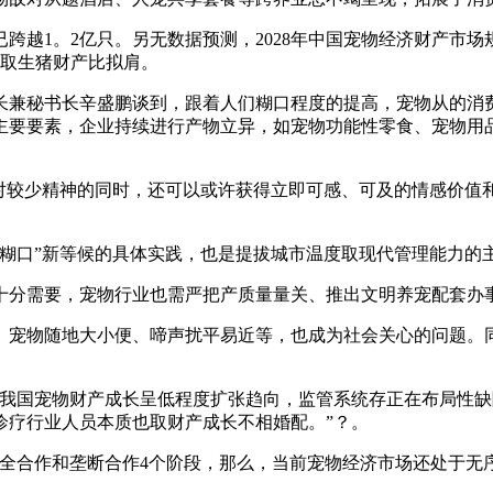
跨越1。2亿只。另无数据预测，2028年中国宠物经济财产市场规
能取生猪财产比拟肩。
兼秘书长辛盛鹏谈到，跟着人们糊口程度的提高，宠物从的消费
主要要素，企业持续进行产物立异，如宠物功能性零食、宠物用
较少精神的同时，还可以或许获得立即可感、可及的情感价值
口”新等候的具体实践，也是提拔城市温度取现代管理能力的
分需要，宠物行业也需严把产质量量关、推出文明养宠配套办
宠物随地大小便、啼声扰平易近等，也成为社会关心的问题。同
国宠物财产成长呈低程度扩张趋向，监管系统存正在布局性缺
诊疗行业人员本质也取财产成长不相婚配。”？。
合作和垄断合作4个阶段，那么，当前宠物经济市场还处于无序
。