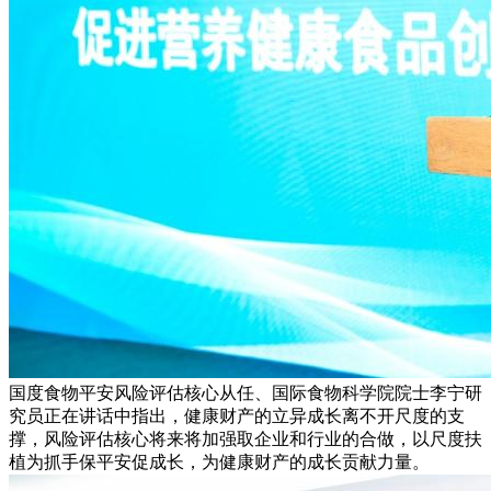
国度食物平安风险评估核心从任、国际食物科学院院士李宁研
究员正在讲话中指出，健康财产的立异成长离不开尺度的支
撑，风险评估核心将来将加强取企业和行业的合做，以尺度扶
植为抓手保平安促成长，为健康财产的成长贡献力量。