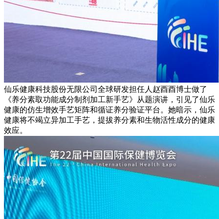
仙乐健康科技股份无限公司全球研发担任人赵酉酉博士做了
《养分素取功能成分制剂加工新手艺》从题演讲，引见了仙乐
健康的仿生增效手艺矩阵和循证养分验证平台。她暗示，仙乐
健康将不竭立异加工手艺，提拔养分素和生物活性成分的健康
效应。