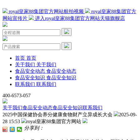
royal皇家88集团官方网站航拍视频
royal皇家88集团官方
网站宣传片
进入royal皇家88集团官方网站天猫旗舰店
首页
首页
关于我们
关于我们
食品安全动态
食品安全动态
食品安全知识
食品安全知识
联系我们
联系我们
400-6573-057
关于我们
食品安全动态
食品安全知识
联系我们
2025中国保健协会养分健康食物财产立异成长大会
2025-09-
28 15:53
royal皇家88集团官方网站
分享到：