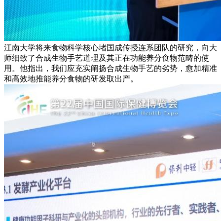
江南大学将来食物科学核心堵国成传授连系团队的研究，向大
师细致了合成生物手艺道理及其正在功能养分食物范畴的使
用。他指出，我们应充实阐扬合成生物手艺的劣势，愈加精准
和高效地推能养分食物的研发取出产。