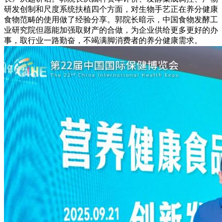
研发创制和尺度系统扶植四个方面，对生物手艺正在养分健康
食物范畴的使用做了经验分享。郭院长暗示，中国食物发酵工
业研究院但愿能加强取财产的合做，为企业供给更多更好的办
事，取行业一路勤奋，不竭满脚消费者的养分健康需求。