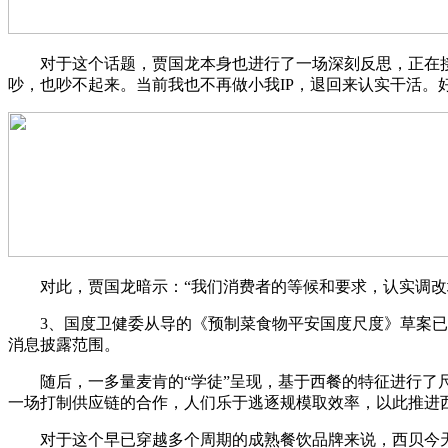
对于这个话题，贾国龙本身也进行了一场深刻反思，正在接管
吵，也吵不起来。当前我也不再做小我IP，退回来认实干活。
对此，贾国龙暗示：“我们消费者的等候和要求，认实调改地
3、国度卫健委从导的《预制菜食物平安国度尺度》草案已通
消息披露范围。
随后，一多量麦肯的“学徒”呈现，基于西餐的特征进行了尺
一场打制供应链的合作，人们乐于逃逐规模取效率，以此推进
对于这个早已穿越多个周期的成熟餐饮品牌来说，西贝今天的