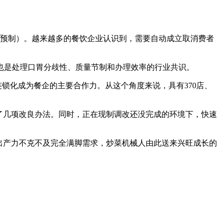
预制）。越来越多的餐饮企业认识到，需要自动成立取消费者
是处理口胃分歧性、质量节制和办理效率的行业共识。
锁化成为餐企的主要合作力。从这个角度来说，具有370店、
了几项改良办法。同时，正在现制调改还没完成的环境下，快速
出产力不克不及完全满脚需求，炒菜机械人由此送来兴旺成长的