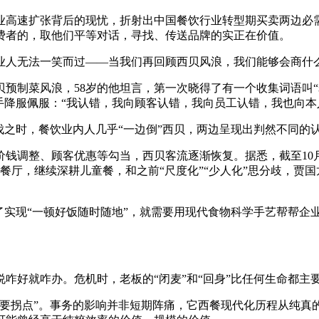
高速扩张背后的现忧，折射出中国餐饮行业转型期买卖两边必需
费者的，取他们平等对话，寻找、传送品牌的实正在价值。
人无法一笑而过——当我们再回顾西贝风浪，我们能够会商什
制菜风浪，58岁的他坦言，第一次晓得了有一个收集词语叫“老
手降服佩服：“我认错，我向顾客认错，我向员工认错，我也向本
之时，餐饮业内人几乎“一边倒”西贝，两边呈现出判然不同的
整、顾客优惠等勾当，西贝客流逐渐恢复。据悉，截至10月，
餐厅，继续深耕儿童餐，和之前“尺度化”“少人化”思分歧，贾
实现“一顿好饭随时随地”，就需要用现代食物科学手艺帮帮企业
好就咋办。危机时，老板的“闭麦”和“回身”比任何生命都主要
拐点”。事务的影响并非短期阵痛，它西餐现代化历程从纯真的“