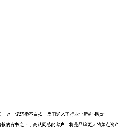
，这一记沉拳不白挨，反而送来了行业全新的“拐点”。
信赖的背书之下，高认同感的客户，将是品牌更大的焦点资产。