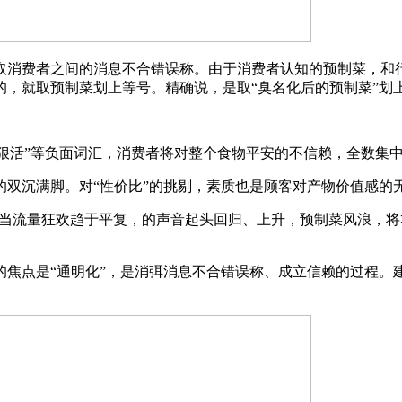
消费者之间的消息不合错误称。由于消费者认知的预制菜，和行
的，就取预制菜划上等号。精确说，是取“臭名化后的预制菜”划
狠活”等负面词汇，消费者将对整个食物平安的不信赖，全数集中
沉满脚。对“性价比”的挑剔，素质也是顾客对产物价值感的
当流量狂欢趋于平复，的声音起头回归、上升，预制菜风浪，将本
点是“通明化”，是消弭消息不合错误称、成立信赖的过程。