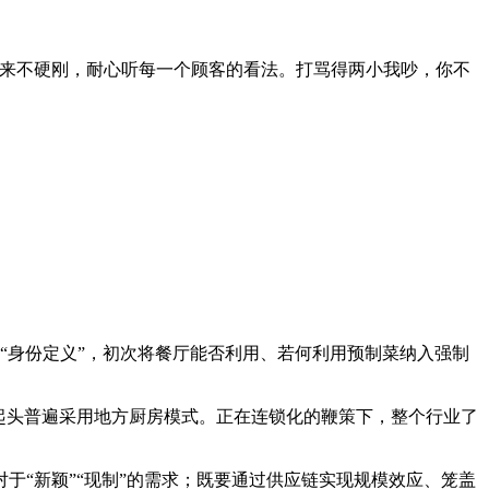
来不硬刚，耐心听每一个顾客的看法。打骂得两小我吵，你不
身份定义”，初次将餐厅能否利用、若何利用预制菜纳入强制
起头普遍采用地方厨房模式。正在连锁化的鞭策下，整个行业了
“新颖”“现制”的需求；既要通过供应链实现规模效应、笼盖