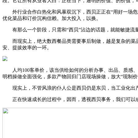
段。它让所有从业者大白：正在当下，通明的价值、的价值，
外行业合作白热化和风暴双沉下，西贝正正在“用好一场危机
优化菜品和订价沉构信赖。加大投入，以换。
有那么一个阶段，只需和“西贝”沾边的话题，就能敏捷流量
而现实上，绝大数西餐品类需要事后制做，越是复杂的菜品
安、提拔效率的一环。
人均100客单价，该当供给如何的分析办事、出品、质感、
明档操做全面强化，多款产物回归门店现场操做，放大“现制价
现实上，不管风浪的仆人公是西贝仍是东贝，当工业化出产
正在快速成长的过程中，因而，透视西贝事务，我们可以或