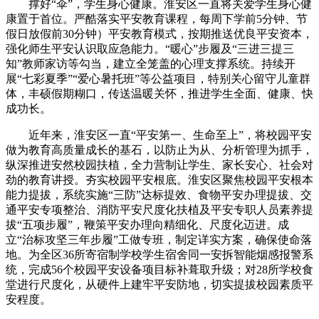
撑好“伞”，学生身心健康。淮安区一直将关爱学生身心健
康置于首位。严酷落实平安教育课程，每周下学前5分钟、节
假日放假前30分钟）平安教育模式，按期推送优良平安资本，
强化师生平安认识取应急能力。“暖心”步履及“三进三提三
知”教师家访等勾当，建立全笼盖的心理支撑系统。持续开
展“七彩夏季”“爱心暑托班”等公益项目，特别关心留守儿童群
体，丰硕假期糊口，传送温暖关怀，推进学生全面、健康、快
成功长。
近年来，淮安区一直“平安第一、生命至上”，将校园平安
做为教育高质量成长的基石，以防止为从、分析管理为抓手，
纵深推进安然校园扶植，全力营制让学生、家长安心、社会对
劲的教育讲授。夯实校园平安根底。淮安区聚焦校园平安根本
能力提拔，系统实施“三防”达标提效、食物平安办理提拔、交
通平安专项整治、消防平安尺度化扶植及平安专职人员素养提
拔“五项步履”，鞭策平安办理向精细化、尺度化迈进。成
立“治标攻坚三年步履”工做专班，制定详实方案，确保使命落
地。为全区36所寄宿制学校学生宿舍同一安拆智能烟感报警系
统，完成56个校园平安设备项目标补葺取升级；对28所学校食
堂进行尺度化，从硬件上建牢平安防地，切实提拔校园素质平
安程度。