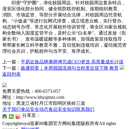
织密“守护圈”，净化校园周边。针对校园周边复杂特点，
淮安区强化部分协同，健全联防联控机制。按期组织教育、、
消防、市场监管、等部分开展结合法律，对校园周边托管机
构、“小饭桌”等进行拉网式排查，成立现患台账，实行督办、
动态销号办理。常态化开展校外培训管理，将全区38家合规机
构全数纳入国度监管平台，及时公示“白名单”。通过发放《告
家长书》、发布温暖提醒等多种体例，加强政策宣传取指导，
帮帮家长树立科学教育不雅，盲目抵制违规培训，凝结规范管
理社会共识，护航校外勾当平安、有序成长。
上一篇：
平易近族品牌康师傅完成CEO更迭 高质量成长计谋
下一篇：
曲通部委｜本周我国流感勾当程度呈现下降 教育
返回列表
免费关爱热线：400-6573-057
网址：http://www.hbyajmzz.com
地址：黑龙江省牡丹江市阳明区铁岭三道
关于我们
食品安全动态
食品安全知识
联系我们
分享至：
Copyrightroyal皇家88集团官方网站集团版权所有All rights