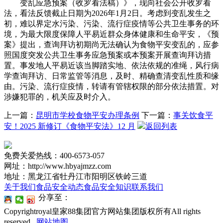
变乱应急预案（收罗看法稿）》，现向社会公开收罗看
法，看法反馈截止日期为2026年1月2日。考虑到变乱发生之
初，难以界定水污染、污染、流行症疫情等公共卫生事务的环
境，为最大限度保障人平易近群众身体健康和生命平安，《预
案》提出，查询拜访初期尚无法确认为食物平安变乱的，应参
照国度突发公共卫生事务应急预案或本预案开展查询拜访措
置。事发地人平易近该当脚踏实地、依法依规的准绳，风行病
学查询拜访、日常监管等消息，及时、精确查清变乱性质和缘
由。污染、流行症疫情，转请有管辖权限的部分依法措置。对
涉嫌犯罪的，机关应及时介入。
上一篇：
昆明市学校食物平安办理条例
下一篇：
事关饮食平
安！2025 新修订《食物平安法》12 月
返回列表
免费关爱热线：400-6573-057
网址：http://www.hbyajmzz.com
地址：黑龙江省牡丹江市阳明区铁岭三道
关于我们
食品安全动态
食品安全知识
联系我们
分享至：
Copyrightroyal皇家88集团官方网站集团版权所有All rights
reserved.
网站地图