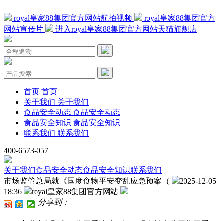
royal皇家88集团官方网站航拍视频
royal皇家88集团官方
网站宣传片
进入royal皇家88集团官方网站天猫旗舰店
首页
首页
关于我们
关于我们
食品安全动态
食品安全动态
食品安全知识
食品安全知识
联系我们
联系我们
400-6573-057
关于我们
食品安全动态
食品安全知识
联系我们
市场监管总局就《国度食物平安变乱应急预案（
2025-12-05
18:36
royal皇家88集团官方网站
分享到：