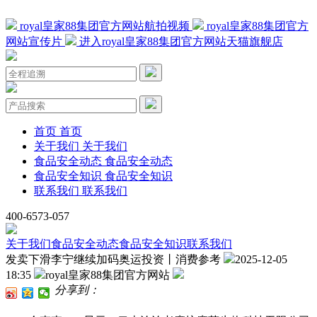
royal皇家88集团官方网站航拍视频
royal皇家88集团官方
网站宣传片
进入royal皇家88集团官方网站天猫旗舰店
首页
首页
关于我们
关于我们
食品安全动态
食品安全动态
食品安全知识
食品安全知识
联系我们
联系我们
400-6573-057
关于我们
食品安全动态
食品安全知识
联系我们
发卖下滑李宁继续加码奥运投资丨消费参考
2025-12-05
18:35
royal皇家88集团官方网站
分享到：