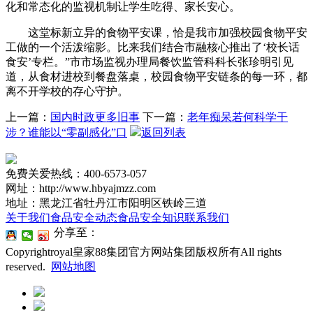
化和常态化的监视机制让学生吃得、家长安心。
这堂标新立异的食物平安课，恰是我市加强校园食物平安
工做的一个活泼缩影。比来我们结合市融核心推出了‘校长话
食安’专栏。”市市场监视办理局餐饮监管科科长张珍明引见
道，从食材进校到餐盘落桌，校园食物平安链条的每一环，都
离不开学校的存心守护。
上一篇：
国内时政更多旧事
下一篇：
老年痴呆若何科学干
涉？谁能以“零副感化”口
返回列表
免费关爱热线：400-6573-057
网址：http://www.hbyajmzz.com
地址：黑龙江省牡丹江市阳明区铁岭三道
关于我们
食品安全动态
食品安全知识
联系我们
分享至：
Copyrightroyal皇家88集团官方网站集团版权所有All rights
reserved.
网站地图