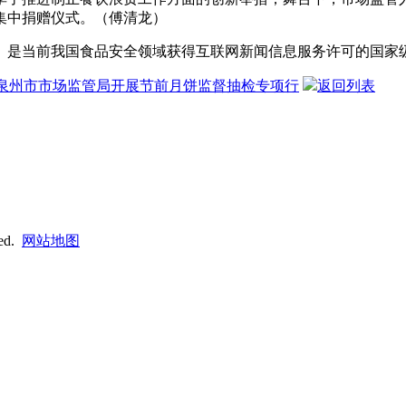
集中捐赠仪式。（傅清龙）
是当前我国食品安全领域获得互联网新闻信息服务许可的国家
泉州市市场监管局开展节前月饼监督抽检专项行
返回列表
ed.
网站地图