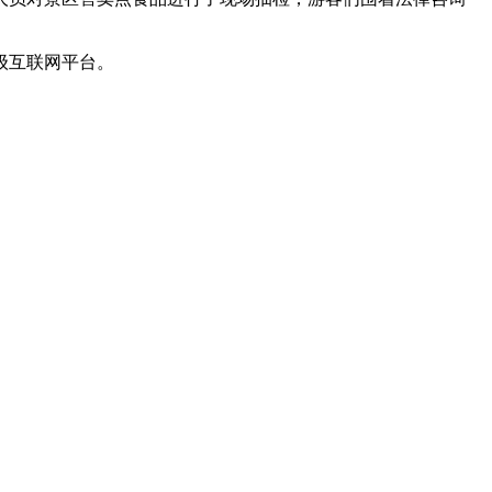
级互联网平台。