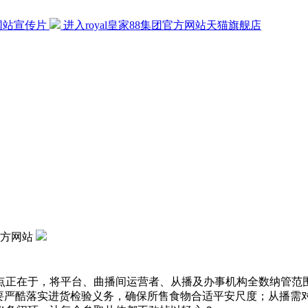
方网站宣传片
进入royal皇家88集团官方网站天猫旗舰店
团官方网站
在于，将平台、曲播间运营者、从播及办事机构全数纳管范围
者要严酷落实进货检验义务，确保所售食物合适平安尺度；从播需