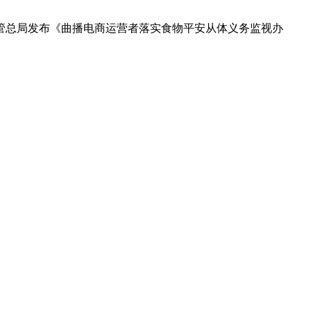
总局发布《曲播电商运营者落实食物平安从体义务监视办