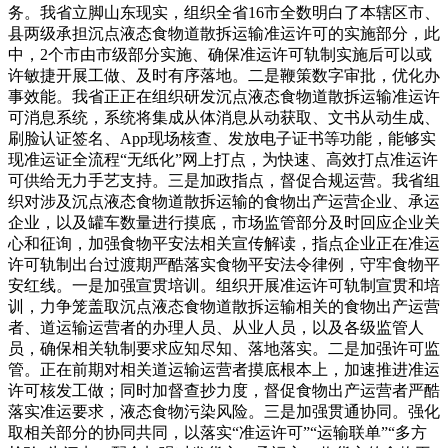
务。我省立脚山东现实，组织全省16市全数明白了本辖区市、
县两级承担沉点液态食物道散拆运输准运许可的实施部分，此
中，2个市由市级部分实施、确保准运许可轨制实施后可以或
许敏捷开展工做、及时有序落地。二是鞭策数字审批，优化办
事效能。我省正正在组织研发沉点液态食物道散拆运输准运许
可消息系统，系统将集成从体消息从动获取、文书从动生成、
刷脸认证签名、App现场核查、发放电子证书等功能，能够实
现准运证全流程“无纸化”网上打点，为快速、高效打点准运许
可供给无力手艺支持。三是加政指点，督促合规运营。我省组
织对涉及沉点液态食物道散拆运输的食物出产运营企业、承运
企业，以及罐车数量进行摸底，市场监管部分及时回应企业关
心和征询，加强食物平安法相关宣传解读，指点企业正在准运
许可轨制出台过渡期严酷落实食物平安法令律例，守牢食物平
安红线。一是加强宣贯培训。组织开展准运许可轨制宣贯和培
训，力争笼盖取沉点液态食物道散拆运输相关的食物出产运营
者、道运输运营者的办理人员、从业人员，以及各级监管人
员，确保相关轨制要求应知尽知、落地落实。二是加强许可监
管。正在前期对相关道运输运营者摸底根本上，加速推进准运
许可核发工做；同时加督查抄力度，督促食物出产运营者严酷
落实准运要求，液态食物污染风险。三是加强贯通协同。强化
取相关部分的协同共同，以落实“准运许可”“运输联单”“多方