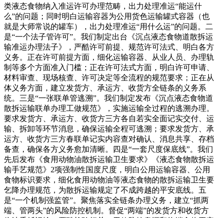
类液态食物纳入准运许可办理范畴，出力处理准运“能运什
么”的问题；同时明白运输容器为公用货色运输罐式容器（也
就是大师常说的罐车），出力处理准运“用什么运”的问题。二
是“一个法子管许可”。我们制定出台《沉点液态食物道散拆运
输准运办理法子》，严酷许可前提、规范许可法式、明白各方
义务。正在许可前提方面，细化运输容器、从业人员、办理轨
制等多个方面准入门槛；正在许可法式方面，明白许可申请、
材料审查、现场核查、许可决定等全流程的规范要求；正在从
体义务方面，建立发货方、承运方、收货方全链条的义务系
统。三是“一张联单管逃溯”。我们制定发布《沉点液态食物道
散拆运输联单办理工做规范》，实施运输全过程的逃溯办理。
要求发货方、承运方、收货方三方各自若实全面记实交付、运
输、拆卸等环节消息，确保运输全程可逃溯；要求发货方、承
运方、收货方三方春联单记实内容查对确认、消息共享、存档
备查，确保各方义务愈加清晰。四是“一套尺度保底线”。我们
先后发布《食用动物油散拆运输卫生要求》《液态食物散拆运
输手艺规范》2项强制性国度尺度，明白公用运输容器、公用
食物标识要求，细化食用动物油等液态食物的散拆运输卫生要
乞降办理规范，为散拆运输规定了不成跨越的平安底线。五
是“一个机制强监管”。聚焦落实全链条办理义务，建立“抓两
端、管两头”的风险防控机制。督促“两端”的发货方和收货方