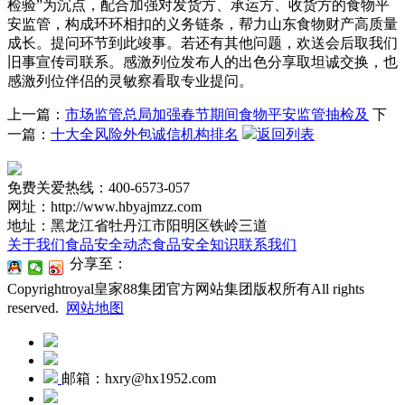
检验”为沉点，配合加强对发货方、承运方、收货方的食物平
安监管，构成环环相扣的义务链条，帮力山东食物财产高质量
成长。提问环节到此竣事。若还有其他问题，欢送会后取我们
旧事宣传司联系。感激列位发布人的出色分享取坦诚交换，也
感激列位伴侣的灵敏察看取专业提问。
上一篇：
市场监管总局加强春节期间食物平安监管抽检及
下
一篇：
十大全风险外包诚信机构排名
返回列表
免费关爱热线：400-6573-057
网址：http://www.hbyajmzz.com
地址：黑龙江省牡丹江市阳明区铁岭三道
关于我们
食品安全动态
食品安全知识
联系我们
分享至：
Copyrightroyal皇家88集团官方网站集团版权所有All rights
reserved.
网站地图
邮箱：hxry@hx1952.com