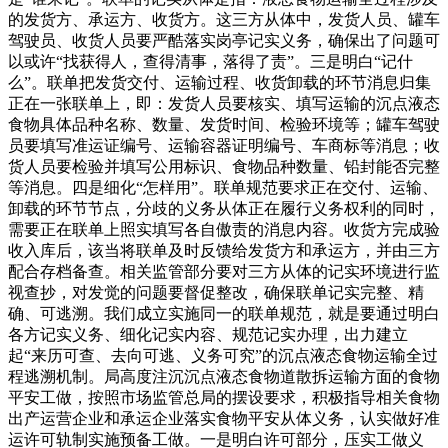
的发货方、承运方、收货方。这三方从体中，发货人员、罐车
驾驶员、收货人员要严酷落实岗亭记实义务，确保出了问题可
以或许“找获得人，查得清事，落得了责”。三是明白“记什
么”。联单把发货交付、运输过程、收货卸载的环节消息归集
正在一张联单上，即：发货人员要核实、填写运输的沉点液态
食物具体品种名称、数量、发货时间、检验环境等；罐车驾驶
员要填写准运证编号、运输容器证明编号、车商标等消息；收
货人员要检验并填写公用标识、食物品种数量、铅封能否完整
等消息。四是细化“怎样用”。联单规范要求正在交付、运输、
卸载的环节节点，分歧的义务从体正在履行义务权利的同时，
需要正在联单上照实填写各自傲责的消息内容。收货方完成验
收入库后，该当将联单及时反馈给发货方和承运方，并由三方
配合存档备查。相关监管部分要对三方从体的记实环境进行监
视查抄，对发觉的问题要督促整改，确保联单记实完整、精
确、可逃溯。我们成立实施同一的联单规范，就是要通过明白
各方记实义务、细化记实内容、规范记实办理，出力建立
起“来历可查、去向可逃、义务可究”的沉点液态食物运输全过
程逃溯机制。局高度注沉沉点液态食物道散拆运输方面的食物
平安工做，按照市场监管总局的摆设要求，积极指导相关食物
出产运营企业和承运企业落实食物平安从体义务，认实做好准
运许可轨制实施预备工做。一是明白许可部分，压实工做义