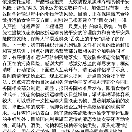
依法委托运输、严酷检验把关，无效防控泉源和终端食物平安
风险；督促“两头”的承运方依法取得许可、加强过程节制，无
效防备运输过程中的食物污染风险。目前，正在保障液态食物
散拆运输食物平安方面，能够说已根基建立了“目次办理—准
入严控—过程严管—全程逃溯—尺度支持”的轨制系统，为系
统性提拔液态食物散拆运输食物平安的管理能力和食物平安风
险防控效能，保障人平易近群众“舌尖上的平安”供给了的保
障。下一步，我们将组织开展系列轨制文件和尺度的政策解读
和宣贯培训，指点处所市场监管部分取相关部分加强协同监
管，有序推进准运许可轨制落地落实，无效防备液态食物可能
存正在的污染风险。感谢大师！感激孙总监的详尽发布，框架
清晰，行动结实，下面进入互动环节。请记者伴侣举手示意，
提问前请传递所正在。现正在起头提问。新点窜的食物平安
法，沉点液态食物目次由国务院食物平安监视办理部分会同国
务院相关部分制定、调整，报国务院核准后发布。跟着食物行
业成长，液态食物散拆运输需求日益增加，罐式车辆罐体容积
较大，可以或许一次性运输大量液态食物、显著削减运输的次
数、降低运输的成本，满脚食物企业对于高效运输的现实需
求。抽样查询拜访表白，除了曾经实施散拆运输专车专运轨制
的生鲜乳外，目前国内利用罐车运输的液态食物次要还有动物
油、调味品、酒类、食糖和淀粉糖等食物类别。聚焦处理“能
运什么、用什么运”的问题，市场监管总局会同交通运输部、