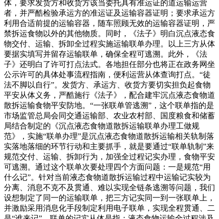
体，要求发货方和收货方该当委托具有准运证的道运输运营
者，并严酷检验承运方的准运证及运输容器证明；要求承运方
利用合适前提的运输容器，随车照顾无效的运输容器证明，严
禁拆运食物以外的其他物质。同时，《法子》明白沉点液态食
物交付、运输、拆卸全过程实施运输联单办理。以上三方从体
要据实填写并留存运输联单，确保全程可逃溯。此外，《法
子》还明白了许可打点法式。各地担任部分也将正在政务网坐
公示许可的具体处事流程指南，便利运营从体查询打点。“徒
法不脚以自行”。发货方、承运方、收货方要切实担负起食物
平安从体义务，严酷施行《法子》，配合建牢沉点液态食物道
散拆运输食物平安防地。“一张联单管逃溯”，这个联单指的是
市场监管总局会同交通运输部、农业农村部、国度粮食和储蓄
局结合制定的《沉点液态食物道散拆运输联单办理工做规
范》，实施“联单办理”是沉点液态食物道散拆运输相关轨制落
实落地落细的环节行动和主要抓手，就是要通过“联单轨制”来
规范交付、运输、拆卸行为，加强全过程记实办理，食物平安
可逃溯。通过这个联单次要处理四个方面问题：一是规范“用
什么记”。针对当前液态食物道散拆运输过程中运输记实较为
分离、消息不克不及贯通、难以实现全链条逃溯等问题，我们
设想制定了同一的运输联单，把三方记实同一到一张联单上，
并激励采用消息化手段制定利用电子联单，实现全程贯通、二
是“谁来记”。联单的记实从体是指：液态食物运输全过程涉及