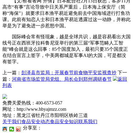
【文/察看者网 齐倩】日本配合社2月13日获悉，客岁11月
高市“有事”言论导致中日关系严重后，日本海上保安厅（简
称“海保”）就要求日本渔平易近避免前去中国海域进行打鱼功
课。此前有知恋人士和日本渔平易近透露过这一动静，并称此
举是为了避免进一步惹怒中国。
国际峰会常有怪现象，越是全球共识，越是容易看出大国
线号正在西班牙拉科鲁尼亚举行的第三届“军事范畴人工智
能”峰会就是这么回事：85个国度加入，最初只要35个国度正
在结合宣言上签字，中美两都城是军事AI的大国，可是都没
有签字。
上一篇：
彭泽县市监局：开展春节前食物平安监视查抄
下一
篇：
河南省市场监管局党组、局长会到郑州调研春节
返回
列表
免费关爱热线：400-6573-057
网址：http://www.hbyajmzz.com
地址：黑龙江省牡丹江市阳明区铁岭三道
关于我们
食品安全动态
食品安全知识
联系我们
分享至：