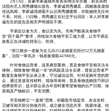
2月13日，富豪李家诚颁布发表采纳法令步履，前去高档
法院向艺人周秀娜做出提告。李家诚周秀娜及，因她激发虚假
传说风闻，李家诚强调毫不认识周秀娜蜜斯，亦取她绝无任何
干系。对此，13日晚，周秀娜正在社交平台回应：本人对李家
诚先生的提告及相关声明感应不测。
平易近以食为天，食以安为先。市将严酷落实食物平
安“四个最严”要求，持续加大食物平安工做力度，让市平易近
旅客正在冰城吃得安心、吃得。
“浙江桐乡一老板为女儿办252桌婚宴后拒付52万元婚宴
案”，法院一审讯决：钱老板领取447000元。
针对食物运营者，连系典型案例，普及食物平安相关法令
律例，细致食物“两超一非”的风险及法令后果，督促运营者严
酷落实食物平安从体义务，守法诚信运营。针对采购年货的群
众，通过发放宣传材料、现场等体例，普及食物选购技巧和识
假辨假常识，提示群众采办年货时要寄望食物的出产日期、保
质期及产物标识，平安消费。
市安稳树立“一盘棋”思惟，积极取市场监管、农业农村、
卫健等相关部分协做共同，成立健全消息共享、线索传递、结
合法律的常态化协做机制，打破部分壁垒，构成齐抓共管、同