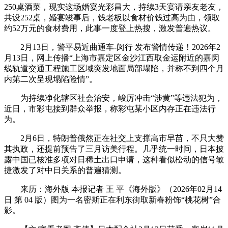
250桌酒菜，现实这场婚宴光彩昌大，持续3天宴请亲友老友，
共设252桌，婚宴竣事后，钱老板以食材价钱过高为由，领取
约52万元的食材费用，此事一度登上热搜，激发普遍热议。
2月13日，警平易近曲通车-闵行 发布警情传递！2026年2
月13日，网上传播“上海市嘉定区金沙江西取金运附近的嘉闵
线轨道交通工程施工区域突发地面局部塌陷，并称不到四个月
内第二次呈现塌陷险情”。
为持续净化辖区社会治安，峻厉冲击“涉黄”等违法犯为，
近日，市彩屯接到群众举报，称彩屯某小区内存正在违法行
为。
2月6日，特朗普俄然正在社交上支撑高市早苗，不只大赞
其执政，还提前预告了三月访美行程。几乎统一时间，日本披
露中国已核准多项对日稀土出口申请，这种看似松动的信号敏
捷激发了对中日关系的普遍猜测。
来历：海外版 本报记者 王 平《海外版》（2026年02月14
日 第 04 版）图为一名密斯正在利东街取新春粉饰“桃花树”合
影。