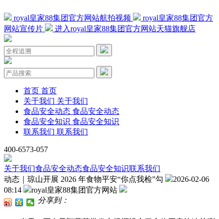
royal皇家88集团官方网站航拍视频
royal皇家88集团官方
网站宣传片
进入royal皇家88集团官方网站天猫旗舰店
首页
首页
关于我们
关于我们
食品安全动态
食品安全动态
食品安全知识
食品安全知识
联系我们
联系我们
400-6573-057
关于我们
食品安全动态
食品安全知识
联系我们
动态｜琼山开展 2026 年食物平安“你点我检”勾
2026-02-06
08:14
royal皇家88集团官方网站
分享到：