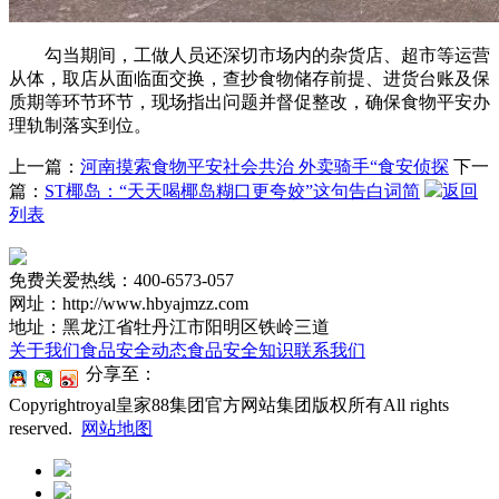
勾当期间，工做人员还深切市场内的杂货店、超市等运营
从体，取店从面临面交换，查抄食物储存前提、进货台账及保
质期等环节环节，现场指出问题并督促整改，确保食物平安办
理轨制落实到位。
上一篇：
河南摸索食物平安社会共治 外卖骑手“食安侦探
下一
篇：
ST椰岛：“天天喝椰岛糊口更夸姣”这句告白词简
返回
列表
免费关爱热线：400-6573-057
网址：http://www.hbyajmzz.com
地址：黑龙江省牡丹江市阳明区铁岭三道
关于我们
食品安全动态
食品安全知识
联系我们
分享至：
Copyrightroyal皇家88集团官方网站集团版权所有All rights
reserved.
网站地图