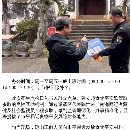
办公时间：周一至周五一般上班时间（08！30-12！00
14！00-17！30），节假日除外？。
此次苍生点检日勾当以群众点单、建立起食物平安监管取
参取的良性互动机制。通过邀请区代表陈世来、南海网记者蒙
健及社会监视员全程参取，做到监管通明化、办事精准化，显
著提拔了市平易近食物平安风险防备能力。
勾当现场，琼山工做人员向市平易近发放食物平安材料、