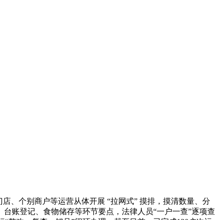
、个别商户等运营从体开展 “拉网式” 摸排，摸清数量、分
台账登记、食物储存等环节要点，法律人员“一户一查”逐项查