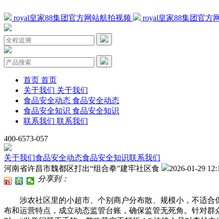
royal皇家88集团官方网站航拍视频
royal皇家88集团官
首页
首页
关于我们
关于我们
食品安全动态
食品安全动态
食品安全知识
食品安全知识
联系我们
联系我们
400-6573-057
关于我们
食品安全动态
食品安全知识
联系我们
河南省许昌市魏都区打出“组合拳”建牢社区食
2026-01-29 12:
分享到：
涉农社区里的小超市、个别商户分布散、规模小，不适合保守的
布和运营特点，成立动态监管台账，确保监管无死角。针对群