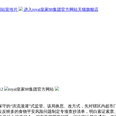
方网站宣传片
进入royal皇家88集团官方网站天猫旗舰店
12
royal皇家88集团官方网站
“洪流漫灌”式监管。该局换思、改方式，先对辖区内超市门店
众反映多的食物平安风险问题制定专项查抄清单，明白索证索票、