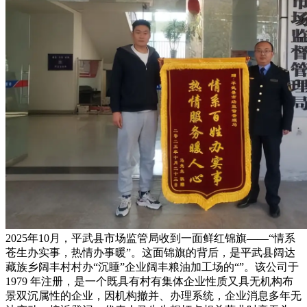
2025年10月，平武县市场监管局收到一面鲜红锦旗——“情系
苍生办实事，热情办事暖”。这面锦旗的背后，是平武县阔达
藏族乡阔丰村村办“沉睡”企业阔丰粮油加工场的“”。该公司于
1979 年注册，是一个既具有村有集体企业性质又具无机构布
景双沉属性的企业，因机构撤并、办理系统，企业消息多年无