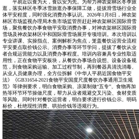
平易近以食为天，食以安为先。为帮力神农架林区冬季旅
逛，落实林区冬季冰雪旅逛办事保障工做，提拔滑雪场行业全
体平安程度，同时强化消费办事认识。2026年1月8日，神农架
林区市场监视办理局木鱼市场监管所赶赴神农架林区国际滑雪
场，聚焦餐饮办事食物平安取消费办事，对神农架林区国际滑
雪场及神农架林区中和国际滑雪场展开专项培训。本次培训以
专业讲课、实操指点、案例解析为焦点，笼盖餐饮运营全流程
平安要点取价钱公示、消费办事等环节学问，提拔了餐饮从业
者合规运营能力以及消费办事程度。培训内容兼具专业性取适
用性，正在食物平安板块，从餐饮办事场合设想、设备设备规
范，到食物采购运输、加工过程节制，再到餐器具清洗消毒、
从业人员健康办理，全方位拆解《中华人平易近国食物平安
法》《GB31654-2021食物平安国度尺度餐饮办事通用卫生规
范》等律例要求，明白食物采购、凉菜制做“五专”、食物再加
热等环节环节操做尺度，帮力从业者规避交叉污染、食材变质
等风险。同时针对餐饮运营者，明白要求进行价钱公示、明码
标价，杜绝现性消费、哄抬价钱等违规行为。