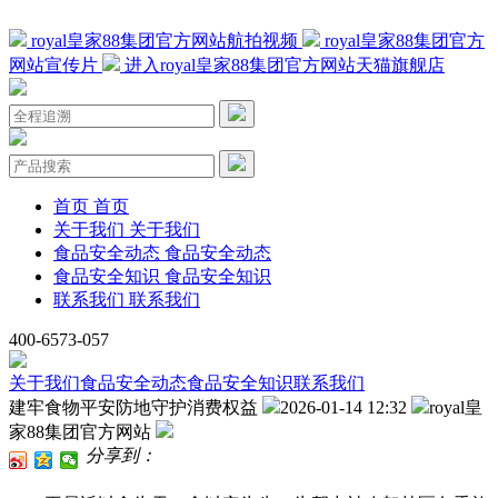
royal皇家88集团官方网站航拍视频
royal皇家88集团官方
网站宣传片
进入royal皇家88集团官方网站天猫旗舰店
首页
首页
关于我们
关于我们
食品安全动态
食品安全动态
食品安全知识
食品安全知识
联系我们
联系我们
400-6573-057
关于我们
食品安全动态
食品安全知识
联系我们
建牢食物平安防地守护消费权益
2026-01-14 12:32
royal皇
家88集团官方网站
分享到：