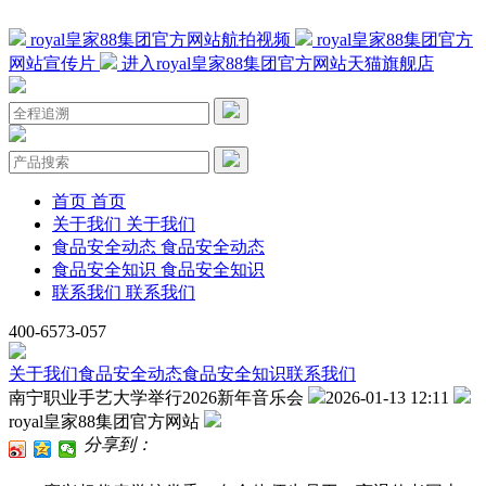
royal皇家88集团官方网站航拍视频
royal皇家88集团官方
网站宣传片
进入royal皇家88集团官方网站天猫旗舰店
首页
首页
关于我们
关于我们
食品安全动态
食品安全动态
食品安全知识
食品安全知识
联系我们
联系我们
400-6573-057
关于我们
食品安全动态
食品安全知识
联系我们
南宁职业手艺大学举行2026新年音乐会
2026-01-13 12:11
royal皇家88集团官方网站
分享到：