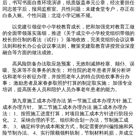
后，书写书面自查环境演讲，纸质版盖单元公章，经次要担任
同志签字后，报局监察室。共性问题：未建食堂专户，存正在
白条入账。个性问题：北堤小学记账不规。
以党建引领促中小学校教育成长，把和加强党对教育工做
的全面带领落实落细，推进《关于成立中小学校党组织带领的
校长担任制的看法（试行）》落地收效，完美党组织会议议事
法则和校长办公会议议事法则，鞭策党建取教育讲授营业深度
融合等方面的做法成效。
高风险防备办法取应急预案，无效削减肺栓塞、颠仆、误
吸、坠床等不良事务的发生； 对住院的老年患者开展分析评
估和老年分析征办理，并按照老年人的特点供给炊事养分办
事； 激励患者及家眷参取照护打算的制定取实施； 加强专业
培训，提高医务人员和陪护人员办事老年患者的能力。
第九章施工成本办理办法 第一节施工成本办理方针 施工
成本办理方针。 第二节施工成本办理办法 施工成本办理办
法： 1、按照施工进度打算，对项目施工成本方针进行阶段分
化。 2、采纳合理的手艺、组织和合划一办法，节制施工成
本。 3、确定科学的成本阐发方式，制定需要的纠偏指施和风
险节制办法。 4、实行限额领料轨制，节制材料耗损，并成立