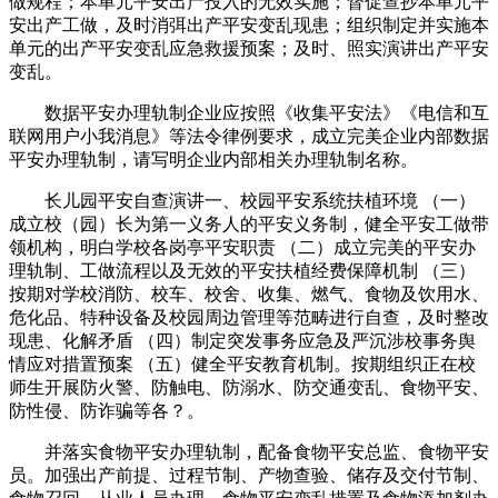
做规程；本单元平安出产投入的无效实施；督促查抄本单元平
安出产工做，及时消弭出产平安变乱现患；组织制定并实施本
单元的出产平安变乱应急救援预案；及时、照实演讲出产平安
变乱。
数据平安办理轨制企业应按照《收集平安法》《电信和互
联网用户小我消息》等法令律例要求，成立完美企业内部数据
平安办理轨制，请写明企业内部相关办理轨制名称。
长儿园平安自查演讲一、校园平安系统扶植环境 （一）
成立校（园）长为第一义务人的平安义务制，健全平安工做带
领机构，明白学校各岗亭平安职责 （二）成立完美的平安办
理轨制、工做流程以及无效的平安扶植经费保障机制 （三）
按期对学校消防、校车、校舍、收集、燃气、食物及饮用水、
危化品、特种设备及校园周边管理等范畴进行自查，及时整改
现患、化解矛盾 （四）制定突发事务应急及严沉涉校事务舆
情应对措置预案 （五）健全平安教育机制。按期组织正在校
师生开展防火警、防触电、防溺水、防交通变乱、食物平安、
防性侵、防诈骗等各？。
并落实食物平安办理轨制，配备食物平安总监、食物平安
员。加强出产前提、过程节制、产物查验、储存及交付节制、