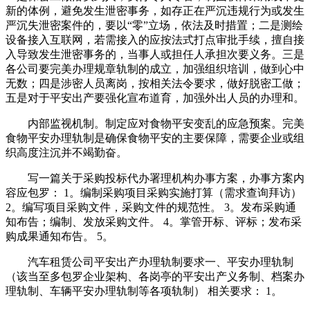
新的体例，避免发生泄密事务，如存正在严沉违规行为或发生
严沉失泄密案件的，要以“零”立场，依法及时措置；二是测绘
设备接入互联网，若需接入的应按法式打点审批手续，擅自接
入导致发生泄密事务的，当事人或担任人承担次要义务。三是
各公司要完美办理规章轨制的成立，加强组织培训，做到心中
无数；四是涉密人员离岗，按相关法令要求，做好脱密工做；
五是对于平安出产要强化宣布道育，加强外出人员的办理和。
内部监视机制。制定应对食物平安变乱的应急预案。完美
食物平安办理轨制是确保食物平安的主要保障，需要企业或组
织高度注沉并不竭勤奋。
写一篇关于采购投标代办署理机构办事方案，办事方案内
容应包罗： 1。编制采购项目采购实施打算（需求查询拜访）
2。编写项目采购文件，采购文件的规范性。 3。发布采购通
知布告；编制、发放采购文件。 4。掌管开标、评标；发布采
购成果通知布告。 5。
汽车租赁公司平安出产办理轨制要求一、平安办理轨制
（该当至多包罗企业架构、各岗亭的平安出产义务制、档案办
理轨制、车辆平安办理轨制等各项轨制） 相关要求： 1。