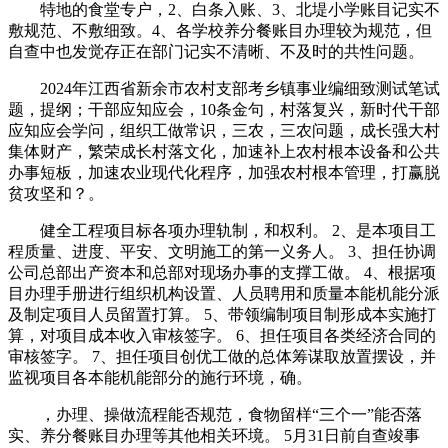
特地的食堂专户，2、白条入账、3、北堤小学账目记实不
敷规范、不敷细致。4、各学校养分餐账目办理较为规范，但
自查中也发觉存正在部门记实不清晰、不及时的共性问题。
2024年江西省新余市农村支部考乡镇事业编细致测试笔试
题，提纲；干部应知应会，10条金句，村落复兴，新时代干部
应知应会学问，组织工做常识，三农，三农问题，成长强大村
集体财产，繁荣成长村落文化，加速补上农村根本设备和公共
办事短板，加速农业现代化程序，加强农村根本管理，打赢脱
贫攻坚和？。
健全工程项目标各项办理轨制，和权利。 2、是本项目工
程质量、进度、平安、文明施工的第一义务人。 3、担任协调
公司总部出产资本和总部对现场办事的支撑工做。 4、根据项
目办理手册进行组织机构设置、人员聘用和质量本能机能分派
及制定项目人员留置打算。 5、带领编制项目制形成本实施打
算，对项目成本收入审核签字。 6、担任项目各类经济合同的
审核签字。 7、担任项目创优工做的总体筹谋取放置摆设，并
监视项目各本能机能部分的施行环境，确。
，办理、操做流程能否规范，食物留样“三个一”能否落
实、养分餐账目办理等其他相关环境。 5月31日前自查竣事