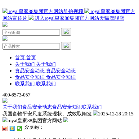
royal皇家88集团官方网站航拍视频
royal皇家88集团官方
网站宣传片
进入royal皇家88集团官方网站天猫旗舰店
首页
首页
关于我们
关于我们
食品安全动态
食品安全动态
食品安全知识
食品安全知识
联系我们
联系我们
400-6573-057
关于我们
食品安全动态
食品安全知识
联系我们
我国食物平安尺度系统现状、成效取阐发
2025-12-28 20:15
royal皇家88集团官方网站
分享到：