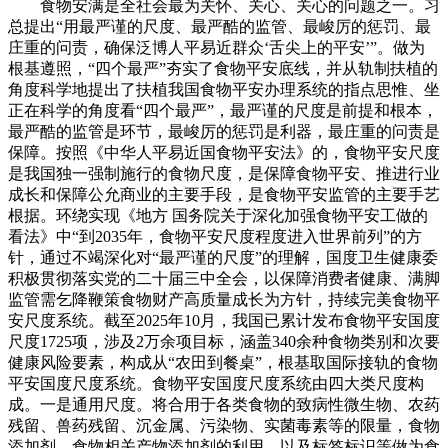
食物安满是全社会最为关怀、关心、关心的问题之一。习
总提出“用最严谨的尺度、最严酷的监管、最峻厉的惩罚、最
庄重的问责，确保泛博人平易近群众‘舌尖上的平安’”。做为
根基遵照，“四个最严”夯实了食物平安底线，并从轨制扶植的
角度科学地提出了扶植我国食物平安办理系统的指点思惟、坐
正在科学的角度看“四个最严”，最严谨的尺度是前提和根本，
最严酷的监管是环节，最峻厉的惩罚是利器，最庄重的问责是
保障。按照《中华人平易近国食物平安法》的，食物平安尺度
是我国独一强制施行的食物尺度，是保障食物平安、推进行业
成长和保障公允商业的主要手段，是食物平安监管的主要手艺
根据。环绕实现《地方 国务院关于深化加强食物平安工做的
看法》中“到2035年，食物平安尺度程度进入世界前列”的方
针，通过不竭深化对“最严谨的尺度”的理解，国度卫生健康委
积极贯彻落实党的二十届三中全会，以保障消费者健康、满脚
监管需乞降鞭策食物财产高质量成长为方针，持续完美食物平
安尺度系统。截至2025年10月，我国已累计发布食物平安国度
尺度1725项，涉及2万余项目标，涵盖340余种食物类别和次要
健康风险要素，构成从“农田到餐桌”，根基取国际接轨的食物
平安国度尺度系统。食物平安国度尺度系统由四大类尺度构
成。一是通用尺度。将合用于各类食物的致病性微生物、农药
残留、兽药残留、沉金属、污染物、实菌毒素等的限量，食物
添加剂、食物相关产物添加剂的利用，以及标签标识等做为食