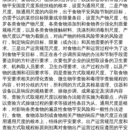
物平安国度尺度系统扶植的根本，设置为通用尺度。二是产物
尺度。除通用尺度的内容外，出于食物平安风险节制的目标，
仍需予以的某些目标限量或非限量条目，设置为产物尺度，包
罗各类食物产物尺度、各类食物添加剂和食物养分强化剂质量
规格尺度，以及各类食物接触材料、洗涤剂和消毒剂尺度。产
物尺度以产物为着眼点，对由产物的特殊风险带来的风险进
行，制定响应的目标、限量（或办法）和其他需要的手艺要
求。三是出产运营规范尺度。对食物出产和运营过程中为了达
到食物平安目标，而正在各个步调所采纳的办法和节制手段需
要达到的方针进行要求，次要包罗企业的设想取设备的卫生要
求、机构取人员要求、卫生办理要求、出产过程办理，以及产
物的逃溯和召回要求等。四是查验方式取规程尺度。了取食物
平安要求相关的理化查验、微生物学查验和毒理学查验规程的
内容，针对分歧的方针，所利用的方式及其根基道理、仪器和
设备以及响应的规格要求、操做步调、成果鉴定及演讲内容
等。查验方式取规程尺度以校验办法能否实施为着眼点，内容
以查验方式操做过程的要求等描述性条目为从。通用尺度是根
本，对影响各类食物的遍及性食物平安风险和一般性办法进
行。食物、食物添加剂或食物相关产物的响应产物尺度正在援
用通用尺度的根本上，特殊的平安要求。出产运营规范尺度和
查验方式取规程标原则别离对食物出产运营过程应遵照的平安