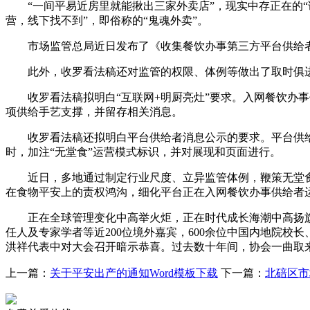
“一间平易近房里就能揪出三家外卖店”，现实中存正在的“
营，线下找不到”，即俗称的“鬼魂外卖”。
市场监管总局近日发布了《收集餐饮办事第三方平台供给者
此外，收罗看法稿还对监管的权限、体例等做出了取时俱进
收罗看法稿拟明白“互联网+明厨亮灶”要求。入网餐饮办事供
项供给手艺支撑，并留存相关消息。
收罗看法稿还拟明白平台供给者消息公示的要求。平台供给
时，加注“无堂食”运营模式标识，并对展现和页面进行。
近日，多地通过制定行业尺度、立异监管体例，鞭策无堂食
在食物平安上的责权鸿沟，细化平台正在入网餐饮办事供给者
正在全球管理变化中高举火炬，正在时代成长海潮中高扬旗号
任人及专家学者等近200位境外嘉宾，600余位中国内地院
洪祥代表中对大会召开暗示恭喜。过去数十年间，协会一曲取
上一篇：
关于平安出产的通知Word模板下载
下一篇：
北碚区市