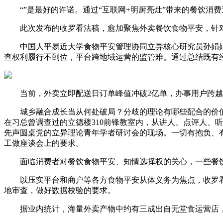
“”是最好的许诺。通过“互联网+明厨亮灶”带来的餐饮消
此次发布的收罗看法稿，愈加聚焦外卖餐饮食物平安，针对
中国人平易近大学食物平安管理协同立异核心研究员孙娟娟
查权利履行不到位，平台跨地域运营的监管难。通过总结既有
当前，外卖立即配送日订单峰值冲破2亿单，办事用户跨越5
城乡融合成长当从何处破局？分歧的理论有哪些配合的价值
在习总曾调查过的立德楼310前锋教室内，从讲人、点评人、
先声圆桌党的立异理论青年学者研讨会的现场。一切有抱负、
工做座谈会上的要求。
面临消费者对餐饮食物平安、知情选择权的关心，一些餐饮企
以压实平台和商户等各方食物平安从体义务为焦点，收罗看
地审查，做好数据校验的要求。
据业内统计，海量外卖产物中约有三成出自无堂食运营店，