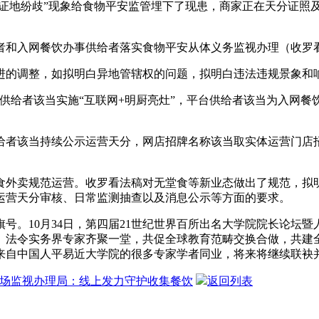
证地纷歧”现象给食物平安监管埋下了现患，商家正在天分证照及
和入网餐饮办事供给者落实食物平安从体义务监视办理（收罗
的调整，如拟明白异地管辖权的问题，拟明白违法违规景象和
给者该当实施“互联网+明厨亮灶”，平台供给者该当为入网餐饮
者该当持续公示运营天分，网店招牌名称该当取实体运营门店招
外卖规范运营。收罗看法稿对无堂食等新业态做出了规范，拟明
运营天分审核、日常监测抽查以及消息公示等方面的要求。
。10月34日，第四届21世纪世界百所出名大学院院长论坛暨
校长、法令实务界专家齐聚一堂，共促全球教育范畴交换合做，共
来自中国人平易近大学院的很多专家学者同业，将来将继续联袂
场监视办理局：线上发力守护收集餐饮
返回列表