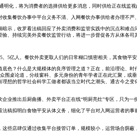
费通明化，将为消费者的选择供给更多消息，同时供给正在线监视
收集餐饮办事中平台义务不清、入网餐饮办事供给者办理不严、
暗示，收罗看法稿回应了外卖消费和监管实践中的沉点和难点问
经验、持续完美外卖餐饮监管行动，将进一步督促各方从体各司
。5亿人。餐饮外卖更取人们的日常糊口慎密相关，其食物平安
底色？什么是大规模体的良序管理之道？正在，前沿理论、时代
听众围桌论道，分歧窗科、多元身份的青年学者正在此汇聚，或
有理想的哲学社会科学工做者都该当立时代之潮头、通古今之变
业推出后厨曲播、外卖平台正在线“明厨亮灶”专区，只为一份
法稿拟明白食物平安从体义务，细化了平台对入网运营者的事前
这些店肆仅通过收集平台接管订单，规模较小，运营场合荫蔽