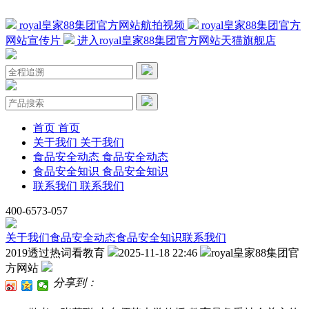
royal皇家88集团官方网站航拍视频
royal皇家88集团官方
网站宣传片
进入royal皇家88集团官方网站天猫旗舰店
首页
首页
关于我们
关于我们
食品安全动态
食品安全动态
食品安全知识
食品安全知识
联系我们
联系我们
400-6573-057
关于我们
食品安全动态
食品安全知识
联系我们
2019透过热词看教育
2025-11-18 22:46
royal皇家88集团官
方网站
分享到：