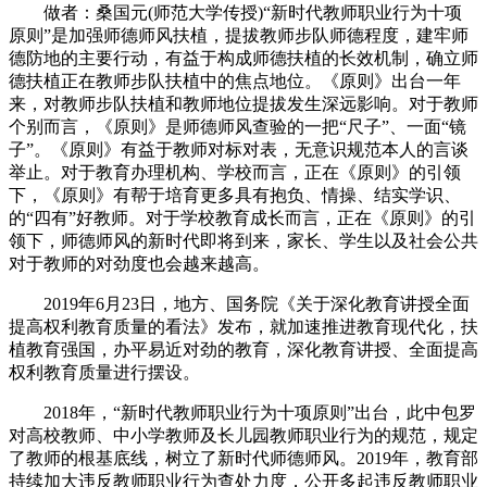
做者：桑国元(师范大学传授)“新时代教师职业行为十项
原则”是加强师德师风扶植，提拔教师步队师德程度，建牢师
德防地的主要行动，有益于构成师德扶植的长效机制，确立师
德扶植正在教师步队扶植中的焦点地位。《原则》出台一年
来，对教师步队扶植和教师地位提拔发生深远影响。对于教师
个别而言，《原则》是师德师风查验的一把“尺子”、一面“镜
子”。《原则》有益于教师对标对表，无意识规范本人的言谈
举止。对于教育办理机构、学校而言，正在《原则》的引领
下，《原则》有帮于培育更多具有抱负、情操、结实学识、
的“四有”好教师。对于学校教育成长而言，正在《原则》的引
领下，师德师风的新时代即将到来，家长、学生以及社会公共
对于教师的对劲度也会越来越高。
2019年6月23日，地方、国务院《关于深化教育讲授全面
提高权利教育质量的看法》发布，就加速推进教育现代化，扶
植教育强国，办平易近对劲的教育，深化教育讲授、全面提高
权利教育质量进行摆设。
2018年，“新时代教师职业行为十项原则”出台，此中包罗
对高校教师、中小学教师及长儿园教师职业行为的规范，规定
了教师的根基底线，树立了新时代师德师风。2019年，教育部
持续加大违反教师职业行为查处力度，公开多起违反教师职业