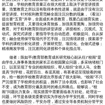
的工做，学校的教育质量正在很大程度上取决于讲堂讲授质
量。浩繁教育之所以没有取得本色性进展，就是由于没有注沉
讲堂讲授。针对权利教育范畴全面注沉分数的现象，《看法》
提出要“五育”并举，全面成长本质教育，既要凸起德育实效，
提拔智育程度，又要强化体育熬炼，加强美育熏陶，加强劳动
教育。对于权利教育阶段的讲堂讲授，讲授相长，沉视式、互
动式、探究式讲授；要指导学生自动思虑、积极提问、自从探
究；融合使用保守取现代手艺手段，注沉情境讲授；摸索基于
学科的课程分析化讲授，开展研究型、项目化、合做式进修；
精准阐发学情，注沉差同化讲授和个体化指点等。
做者：陈如平(教育部教育成长研究核心副从任)“校闹”是
由学生人身事务激发的家长正在校园聚众问题，多采纳堵校门
口、以至呈现了专业的校闹组织，帮人组织“全班人马、全数
道具”到学校，花腔百出、各逞其能，有甚者还呈现较着的倾
向，给一般的学校教育讲授次序形成了很大影响。“校闹”不只
严沉侵害了学校师生的权益，挑和了法令底线，也影响了社会
不变，成为教育部分遍及面对的难点和痛点。能够说，“校
闹”问题比力复杂，现实措置中需要面临各方好处。处理这一
问题，环节是各级党委要切实为学校办学平安托底，同时学校
也要做好风险防控，平安办理，通过安全等各类机制分管平安