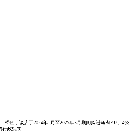
该店于2024年1月至2025年3月期间购进马肉397。4公
元的行政惩罚。