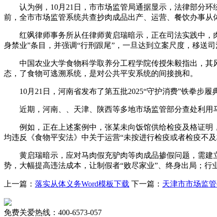
认为例，10月21日，市市场监管局通据显示，法律部分环
前，全市市场监管系统共查抄肉成品出产、运营、餐饮办事从体
红飒律师事务所从任律师黄启瑞暗示，正在司法实践中，肉成
身禁业”条目，并强调“行刑跟尾”，一旦达到立案尺度，移送
中国农业大学食物科学取养分工程学院传授朱毅指出，其风
态，了食物可逃溯系统，是对公共平安系统的间接挑和。
10月21日，河南省发布了第五批2025“守护消费”铁拳步
近期，河南、、天津、陕西等多地市场监管部分查处利用马
例如，正在上述案例中，张某未向饭馆供给检疫及格证明，
均违反《食物平安法》中关于运营“未按进行检疫或者检疫不及
黄启瑞暗示，应对马肉假充驴肉等肉成品掺假问题，需建立从
势，大幅提高违法成本，让制假者“败尽家业”、终身出局；行
上一篇：
落实从体义务Word模板下载
下一篇：
天津市市场监管
免费关爱热线：400-6573-057