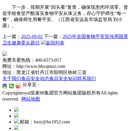
下一步，按期开展“回头看”复查，确保现患闭环清零。督
促学校食堂严酷落实食物平安从体义务，存心守护师生“每一
餐”，确保师生用餐平安。（江西省安远县市场监管局 刘小
露）。
上一篇：
2025-09-02
下一篇：
2025年全国食物平安宣传周国度
卫生健康委从题日
返回列表
免费关爱热线：400-6573-057
网址：http://www.hbyajmzz.com
地址：黑龙江省牡丹江市阳明区铁岭三道
关于我们
食品安全动态
食品安全知识
联系我们
分享至：
Copyrightroyal皇家88集团官方网站集团版权所有All rights
reserved.
网站地图
邮箱：hxry@hx1952.com