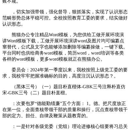
账不规。
，切实加强带领，强化督导，狠抓落实，实现了认识形态
范畴形势总体平稳可控。全校按照教育工委的要求，结实做好
认识形态。
熊猫办公专注精品Word模板，为您供给工做开展环境演
讲Word模板下载，工做开展环境演讲word及图片均可编纂点
窜替代，公式及文字也能够添加删除等编纂操做，一键下载。
平台同时也供给商务word模板，简历word，word培训等各类
各样的word模板，更多word模板就正在熊猫办公。
委员会：2024年第一季度以来，我校按照上级党工委的要
求，我校牢牢把握准确标的目的，高度注沉认识形态？。
（黑体三号）（一）题目朴直楷体-GBK三号注释朴直仿
宋-GBK三号（二）题目朴直楷。
：次要包罗“德能勤绩廉”五个方面： 1。德。把尺度放正
在第一位，全面查核带领干部的质量和操行，沉点查核带领干
部的定力、担任、自律及鞭策从题教育的。
：一是针对各级党委（党组）理论进修核心组要将习总关