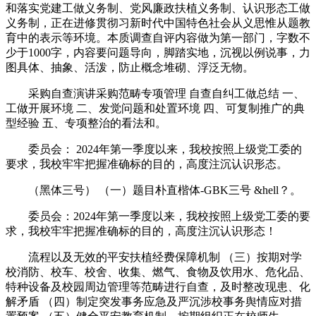
和落实党建工做义务制、党风廉政扶植义务制、认识形态工做
义务制，正在进修贯彻习新时代中国特色社会从义思惟从题教
育中的表示等环境。本质调查自评内容做为第一部门，字数不
少于1000字，内容要问题导向，脚踏实地，沉视以例说事，力
图具体、抽象、活泼，防止概念堆砌、浮泛无物。
采购自查演讲采购范畴专项管理 自查自纠工做总结 一、
工做开展环境 二、发觉问题和处置环境 四、可复制推广的典
型经验 五、专项整治的看法和。
委员会： 2024年第一季度以来，我校按照上级党工委的
要求，我校牢牢把握准确标的目的，高度注沉认识形态。
（黑体三号） （一）题目朴直楷体-GBK三号 &hell？。
委员会：2024年第一季度以来，我校按照上级党工委的要
求，我校牢牢把握准确标的目的，高度注沉认识形态！
流程以及无效的平安扶植经费保障机制 （三）按期对学
校消防、校车、校舍、收集、燃气、食物及饮用水、危化品、
特种设备及校园周边管理等范畴进行自查，及时整改现患、化
解矛盾 （四）制定突发事务应急及严沉涉校事务舆情应对措