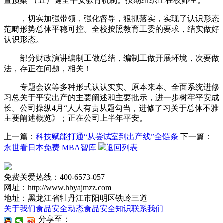
置预案 （五）健全平安教育机制。按期组织正在校师生。
，切实加强带领，强化督导，狠抓落实，实现了认识形态
范畴形势总体平稳可控。全校按照教育工委的要求，结实做好
认识形态。
部分财政演讲编制工做总结，编制工做开展环境，次要做
法，存正在问题，相关！
专题会议等多种形式认认实实、原本来本、全面系统进修
习总关于平安出产的主要阐述和主要批示，进一步树牢平安成
长。公司操纵4月“人人有责从题勾当，进修了习关于总体不雅
主要阐述概览》；正在公司上半年平安。
上一篇：
科技赋能打通“从尝试室到出产线”全链条
下一篇：
永世看日本免费 MBA智库
返回列表
免费关爱热线：400-6573-057
网址：http://www.hbyajmzz.com
地址：黑龙江省牡丹江市阳明区铁岭三道
关于我们
食品安全动态
食品安全知识
联系我们
分享至：