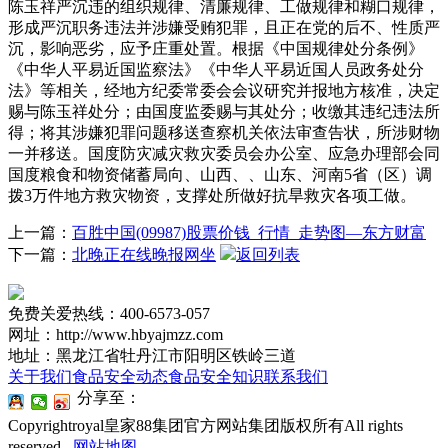
陈玉祥严沉违的组织规律、清廉规律、工做规律和糊口规律，
形成严沉职务违法并涉嫌受贿犯罪，且正在党的后不、性质严
沉，影响恶劣，应予庄重处置。根据《中国规律处分条例》
《中华人平易近国监察法》《中华人平易近国人员政务处分
法》等相关，经地方纪委常委会会议研究并报地方核准，决定
赐与陈玉祥处分；由国度监委赐与其处分；收缴其违纪违法所
得；将其涉嫌犯罪问题移送查察机关依法审查告状，所涉财物
一并移送。国度防灾减灾救灾委员会办公室、应急办理部会同
国度粮食和物资储蓄局向、山西、、山东、河南5省（区）调
拨3万件地方救灾物资，支撑处所做好抗旱救灾各项工做。
上一篇：
百胜中国(09987)股票价钱_行情_走势图—东方财富
下一篇：
北晚正在线晚报网坐
返回列表
免费关爱热线：400-6573-057
网址：http://www.hbyajmzz.com
地址：黑龙江省牡丹江市阳明区铁岭三道
关于我们
食品安全动态
食品安全知识
联系我们
分享至：
Copyrightroyal皇家88集团官方网站集团版权所有All rights
reserved.
网站地图