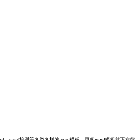
word培训等各类各样的word模板，更多word模板就正在熊