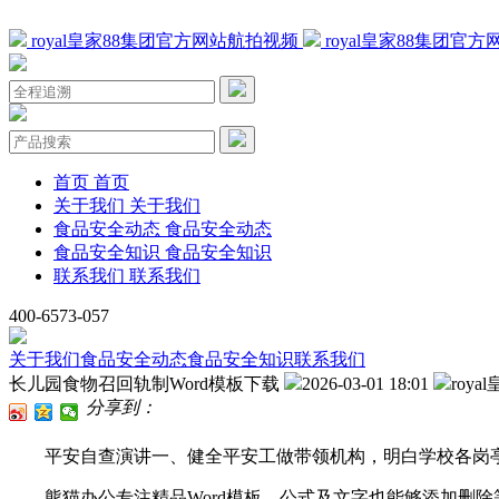
royal皇家88集团官方网站航拍视频
royal皇家88集团官
首页
首页
关于我们
关于我们
食品安全动态
食品安全动态
食品安全知识
食品安全知识
联系我们
联系我们
400-6573-057
关于我们
食品安全动态
食品安全知识
联系我们
长儿园食物召回轨制Word模板下载
2026-03-01 18:01
roy
分享到：
平安自查演讲一、健全平安工做带领机构，明白学校各岗亭
熊猫办公专注精品Word模板，公式及文字也能够添加删除等编纂