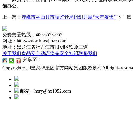
猫办公。
上一篇：
赤峰市林西县市场监管局组织开展“大年夜饭”
下一篇
免费关爱热线：400-6573-057
网址：http://www.hbyajmzz.com
地址：黑龙江省牡丹江市阳明区铁岭三道
关于我们
食品安全动态
食品安全知识
联系我们
分享至：
Copyrightroyal皇家88集团官方网站集团版权所有All rights reserv
邮箱：hxry@hx1952.com