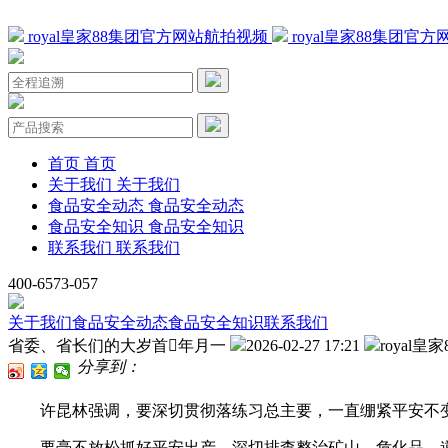
royal皇家88集团官方网站航拍视频
royal皇家88集团官
首页
首页
关于我们
关于我们
食品安全动态
食品安全动态
食品安全知识
食品安全知识
联系我们
联系我们
400-6573-057
关于我们
食品安全动态
食品安全知识
联系我们
省委、省长们的大岁首年月一
2026-02-27 17:21
royal
分享到：
许昆林强调，要深切贯彻落练习总主要，一直绷紧平安不变这
要毫不放松抓好平安出产，深切排查整治矿山、危化品、道