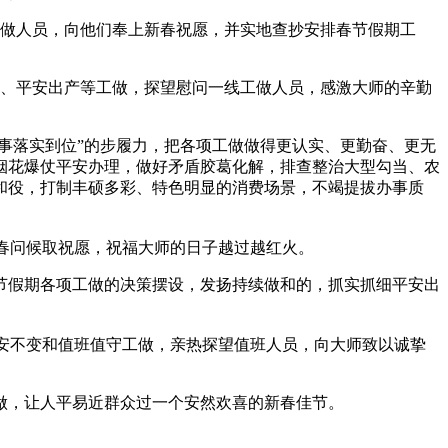
做人员，向他们奉上新春祝愿，并实地查抄安排春节假期工
、平安出产等工做，探望慰问一线工做人员，感激大师的辛勤
事落实到位”的步履力，把各项工做做得更认实、更勤奋、更无
烟花爆仗平安办理，做好矛盾胶葛化解，排查整治大型勾当、农
沉和役，打制丰硕多彩、特色明显的消费场景，不竭提拔办事质
春问候取祝愿，祝福大师的日子越过越红火。
假期各项工做的决策摆设，发扬持续做和的，抓实抓细平安出
安不变和值班值守工做，亲热探望值班人员，向大师致以诚挚
，让人平易近群众过一个安然欢喜的新春佳节。