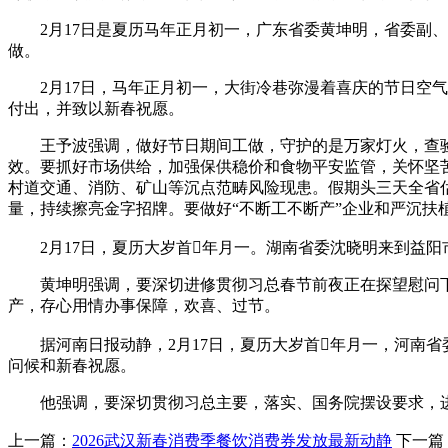
2月17日是夏历马年正月初一，广东省委黄坤明，省委副、
做。
2月17日，马年正月初一，大街冷巷弥漫着喜庆的节日空气
付出，并致以新春祝愿。
王予波强调，做好节日期间工做，守护的是万家灯火，查验的
效。要抓好市场供给，加强保供稳价和食物平安监管，关怀坚
村道交通、消防、矿山等沉点范畴风险现患。假期头三天全省估
量，持续擦亮金字招牌。要做好“不断工不断产”企业和严沉扶
2月17日，夏历大岁首年月一。湖南省委沈晓明来到益阳
黄坤明强调，要深切进修贯彻习总春节前夜正在探望慰问下
产，存心用情办事保障，欢喜、过节。
据河南日报动静，2月17日，夏历大岁首年月一，河南省
问候和新春祝愿。
他强调，要深切贯彻习总主要，落实、国务院摆设要求，进
上一篇：
2026武汉新春消费季餐饮消费券发放最新动静
下一篇