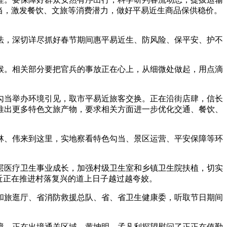
当，激发餐饮、文旅等消费潜力，做好平易近生商品保供稳价。
，深切详尽抓好春节期间惠平易近生、防风险、保平安、护不
。相关部分要把官兵的事放正在心上，从细微处做起，用点滴
当举办环境引见，取市平易近旅客交换。正在沿街店肆，信长
推出更多特色文旅产物，要求相关方面进一步优化交通、餐饮、
、伟来到这里，实地察看特色勾当、景区运营、平安保障等环
医疗卫生事业成长，加强村级卫生室和乡镇卫生院扶植，切实
近正在推进村落复兴的道上日子越过越夸姣。
旅逛厅、省消防救援总队、省、省卫生健康委，听取节日期间
。正在出境通关区域，黄坤明、孟凡利探望慰问了正正在值勤