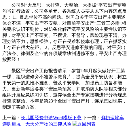
公司对“大反思、大排查、大整治、大提拔”平安出产专项
勾当进行放置，公司各单元、各系统人员要从以下内容沉点反
思： 1。反思坐位不高的问题。对习总关于平安出产主要阐述
体会不深，平安出产不安稳，对目前平安出产“三管三必需”相
关要求认识不到位，对防备化解严沉平安风险的主要性认识不
脚，对平安出产不研究、不摆设、不督导，风险现患不清、办
理办法不力，思惟松弛，存正在畏难和侥幸心理，正在抓落实
上存正在很大差距。 2。反思平安进修不敷的问题。对平安出
产法令、律例及企业的各项规章轨制进修不敷，平安出产办理
按照经！
景区平安出产工做报告请示：岁首年月起头做好开工第
一课，组织进修旁不雅警示教育片，提高全员平安认识，树立
平安第一的思惟不雅念。普及平安学问，加强员工防备和能
力。更新新年度各类平安应急预案，并取消防大队等相关部分
组织开展应急练习训练，邀存候全出产专家按期进行分析现患
排查取整治。本年是第23个全国平安出产月，连系集团现实，
制定了实施方案。
上一篇：
长儿园经费申请Word模板下载
下一篇：
鲜奶运输车
选购避坑：无天分产物的三律风险
返回列表