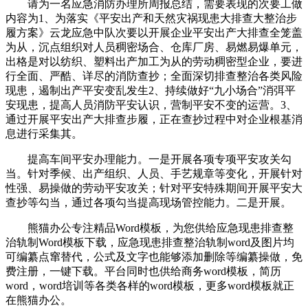
请为一名应急消防办理所周报总结，需要表现的次要工做
内容为1、为落实《平安出产和天然灾祸现患大排查大整治步
履方案》云龙应急中队次要以开展企业平安出产大排查全笼盖
为从，沉点组织对人员稠密场合、仓库厂房、易燃易爆单元，
出格是对以纺织、塑料出产加工为从的劳动稠密型企业，要进
行全面、严酷、详尽的消防查抄；全面深切排查整治各类风险
现患，遏制出产平安变乱发生2、持续做好“九小场合”消弭平
安现患，提高人员消防平安认识，营制平安不变的运营。3、
通过开展平安出产大排查步履，正在查抄过程中对企业根基消
息进行采集其。
提高车间平安办理能力。一是开展各项专项平安攻关勾
当。针对季候、出产组织、人员、手艺规章等变化，开展针对
性强、易操做的劳动平安攻关；针对平安特殊期间开展平安大
查抄等勾当，通过各项勾当提高现场管控能力。二是开展。
熊猫办公专注精品Word模板，为您供给应急现患排查整
治轨制Word模板下载，应急现患排查整治轨制word及图片均
可编纂点窜替代，公式及文字也能够添加删除等编纂操做，免
费注册，一键下载。平台同时也供给商务word模板，简历
word，word培训等各类各样的word模板，更多word模板就正
在熊猫办公。