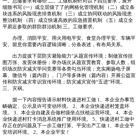
一。总撮要求有哪些 二。工做机制针对以下四点要求，展开
细致书写 (一）成立层级了了的网格化管理机制 （二）成立条
块连系的风险现患排查机制 （三）成立协同联动的风险现患
整治机制 （四）成立快速高效的应急措置机制 （五）成立全
平易近参取的群防群治机制 三。工做要求。
办理、消防平安、用火用电平安、食堂办理平安、车辆平
安。留意你需要内容逻辑清晰，分条表述，有布局关系。
出力提拔下层防灾避险能力”从题宣传环境；制做宣传挂
图万张、发罢休册份；举办场次从题宣贯教育、参取人数，组
织场次防灾减灾学问竞赛等各类勾当环境；充实阐扬电子屏
幕、微信号（篇内容）、门户等多体例（篇内容）开展公益宣
传和防灾减灾常识宣传环境；防灾减灾宣传“五进”环境。
三、灾祸。
据一下内容报告请示材料快递进村工做 1、本企业办事范
畴确定、公示及许可变动环境。 2、本企业快递进村笼盖环
境。 3、本企业自建及合做村级坐点扶植运营环境。 4、本企
业快递进村打卡消息系统推广使用环境。 5、快递进村工做中
存正在的问题及下一步工做打算。平安出产工做 1、本企业平
安培训环境。 2、本企业平安！