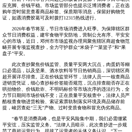
应充脚、价钱平稳。市场监管部分也提示泛博消费者，正在选
购年货时留意查看商品标签、保质期等消息，保留好购物凭
证，如遇消费胶葛可及时拨打12315热线进行。
2026年春节将至，节日市场消费进入旺季。为保障辖区群
众节日消费权益，建牢食物平安防地，营制公允有序、平安安
心的市场，近日，邓州市市场监视办理局聚焦辖区商超食物范
畴开展专项监视查抄，全力守护群众“米袋子”“菜篮子”和“果
盘子”平安。
此次查抄聚焦价钱监管、质量平安两大沉点，肉蛋奶等糊
口必需品，以及坚果、酒水饮料等节日热销商品，深切辖区商
超开展详尽排查。正在价钱监管环节，法律人员一一核查商品
进销货凭证，细心查抄标价签能否规范，沉点排查能否存正在
哄抬物价、价钱欺诈、不明码标价等市场次序的违法行为，全
力节日期间市场价钱不变；正在质量平安核查中，法律人员严
酷核查食物进货检验、索证索票轨制落实环境及商品储存前
提，峻厉查处“三无”产物、过时变质食物和冒充伪劣商品。
“春节是消费高峰，也是平安风险集中期，我们必需绷紧
平安弦，压实监管义务。”法律人员暗示，此次查抄进一步规
范了商超运营行为，提拔了运营者的从体义务认识。“下一