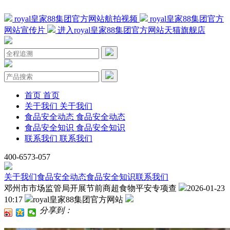
royal皇家88集团官方网站航拍视频
royal皇家88集团官方
网站宣传片
进入royal皇家88集团官方网站天猫旗舰店
首页
首页
关于我们
关于我们
食品安全动态
食品安全动态
食品安全知识
食品安全知识
联系我们
联系我们
400-6573-057
关于我们
食品安全动态
食品安全知识
联系我们
邓州市市场监管局开展节前商超食物平安专项查
2026-01-23
10:17
royal皇家88集团官方网站
分享到：