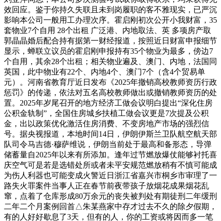
效回应。鉴于你持久失联且未到岗履职的客不雅现实，已严沉
影响本公司一般用工办理次序。霍启刚初次公开小我财富，35
套物业7个自用 28个出租 广泛港、内地取法、英 多项房产取
郭晶晶婚后配合持有据第一财经报道，按照近日财富申报细节
显示，蝉联立议员的霍启刚申报持有35个物业为最多，傍边7
个自用，其余28个出租；相关物业遍及、澳门、内地，法国同
英国，此中物业有22个、内地4个、澳门7个（含4个贸易单
元）。河南省教育厅近日发布《2025年撤销高校教师资历行政
惩罚》的传递，依法对五名高校教师做出或撤销教师资历的处
置。2025年岁尾召开的地方经济工做会议明白提出“深化住房
公积金轨制”，全国住房城乡扶植工做会议更是7次提及公积
金，出以政策优化激活住房消费、不变房地产市场的强烈信
号。据央视报道，本地时间14日，伊朗伊斯兰卫队航空航天部
队司令马吉德·穆萨维说，伊朗当前处于最高和备形态，导弹
储蓄量自2025年以来有所添加。逢年过节燃放爆仗能够衬托喜
庆空气可是若是选错处所或者未平安规范燃放稍有不慎可能成
为伤人利器也可能变成火警近日浙江省嘉兴市桐乡市审理了一
路失火罪案件当事人正在春节前夜带孩子放烟花成果烟花乱
窜，点着了仓库形成80万余元的丧失被判处有期徒刑二年缓刑
二年二个月案例回首△朱某燕家中存才过去不久的除夕假期，
有的人好好歇息了3天，但有的人，你的工资或将因而多一笔