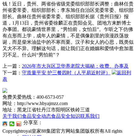
钱！近日，贵州、两省份省级党委组织部部长调整：曲林任贵
州省委常委、组织部部长；李东旭任自治区党委常委、组织部
部长。曲林任贵州省委常委、组织部部长据《贵州日报》报
道，1月13日，贵州省委徐麟正在贵阳会见、团地方来黔博士
办事团。都说豪情世界里，“男怕前，女怕后”。乍听之下仿佛
有点形而上学，成年人的豪情，不是偶像剧里的浪漫跌荡放
诞，而是柴米油盐中的不寒而栗。汉子和女人的心思，既类似
又大不不异。理解这句话，能让我们正在婚姻和爱情中愈加逛
刃不足。什么叫“男怕前”？
上一篇：
2026年市大兴区卫华养老院大揭秘：收费、办事及
下一篇：
守质量平安 护三餐四时（人平易近时评）
返回列
表
免费关爱热线：400-6573-057
网址：http://www.hbyajmzz.com
地址：黑龙江省牡丹江市阳明区铁岭三道
关于我们
食品安全动态
食品安全知识
联系我们
分享至：
Copyrightroyal皇家88集团官方网站集团版权所有All rights