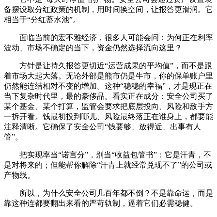
备摆设取分红政策的机制，用时间换空间，让报答更滑润。它
相当于“分红蓄水池”。
面临当前的宏不雅经济，很多人可能会问：为何正在利率
波动、市场不确定的当下，资金仍然选择流向这里？
方针是让持久报答更切近“运营成果的平均值”，而不是跟
着市场大起大落。无论外部是熊市仍是牛市，你的保单账户里
仍然能连结相对不变的增加。这种“稳稳的幸福”，才是现正在
当下复杂时代里，最的豪侈品。看实正在成分：安全公司买了
某个基金、某个打算，监管会要求把底层投向、风险和敌手方
一拆开看。钱最初投到哪儿、风险最终落正在谁身上，都要能
注释清晰。它确保了安全公司“钱要够、放得近、出事有人
管”。
把实现率当“诺言分”，别当“收益包管书”：它是汗青，不
是对将来的；但能帮你解除“汗青上就经常兑现不了”的公司或
产物线。
所以，为什么安全公司几百年都不倒？不是靠命运，而是
靠这种连都要翻出来看的严苛轨制，逼着它们必需稳健。