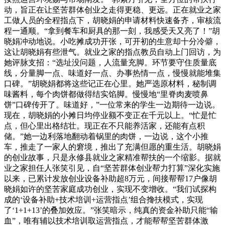
动，旨正在让坚苦群体创业之走得更稳、更远。正在就业之家
工做人员的全程指点下，胡晓娟的申请材料快速备齐，审核流
程一通顺。“拿到餐车和厨具的那一刻，我感受天又亮了！”胡
晓娟冲动地说。小吃摊成功开张，可开初的生意却十分冷僻，
这让胡晓娟有些泄气。就业之家的指点教员自动上门回访，为
她评脉支招：“选址没问题，人流量充脚。环节要守住质量底
线，分量脚一点、味道好一点、办事热情一点，慢慢就能堆集
口碑。”胡晓娟都将这些记正在心里。她严选原材料，秘制调
味酱料，每个肉饼都做得结实馅脚。慢慢地“里脊肉麦喷鼻
饼”口碑传开了。味道好，”一位常来的学生一边期待一边说。
现在，胡晓娟的小摊日均停业额不变正在千元以上。“忙是忙
点，但心里出格结壮。现正在不只能养活家，还能有点积
储。”她一边利落地翻动着锅里的肉饼，一边说，这个小推
车，推走了一家人的窘境，推出了充满但愿的重生活。胡晓娟
的创业故事，只是永修县就业之家精准帮扶的一个缩影。据就
业之家担任人张笑引见，自“坚苦群体创业帮力打算”深化实施
以来，已累计发放创业设备补助超8万元，间接帮帮17户像胡
晓娟如许的坚苦家庭成功创业，实现不变增收。“我们试探构
成的‘设备补助+技术培训+运营指点’组合搀扶模式，实现
了‘1+1+13’的叠加效应。”张笑暗示，纯真的资金补助只能“输
血”，唯有辅以技术培训取运营指点，才能帮帮坚苦群体激